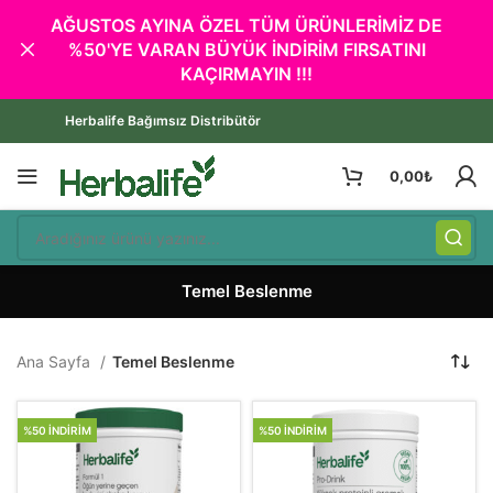
AĞUSTOS AYINA ÖZEL TÜM ÜRÜNLERİMİZ DE
%50'YE VARAN BÜYÜK İNDİRİM FIRSATINI
KAÇIRMAYIN !!!
Herbalife Bağımsız Distribütör
0,00
₺
Temel Beslenme
Ana Sayfa
Temel Beslenme
%50 İNDIRIM
%50 İNDIRIM