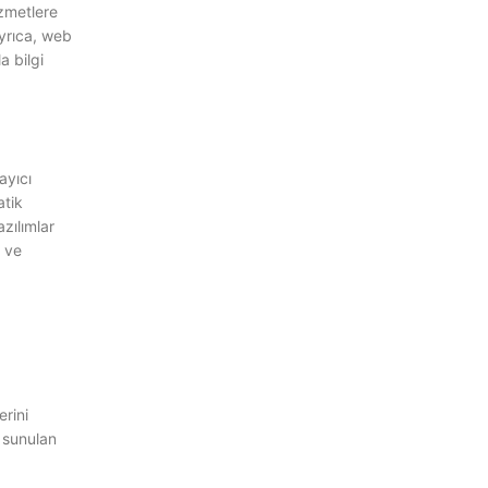
izmetlere
Ayrıca, web
a bilgi
ayıcı
atik
azılımlar
r ve
erini
 sunulan