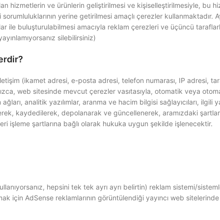
an hizmetlerin ve ürünlerin geliştirilmesi ve kişiselleştirilmesiyle, bu h
i sorumluluklarının yerine getirilmesi amaçlı çerezler kullanmaktadır. 
lar ile buluşturulabilmesi amacıyla reklam çerezleri ve üçüncü taraflarl
yınlamıyorsanız silebilirsiniz)
erdir?
 iletişim (ikamet adresi, e-posta adresi, telefon numarası, IP adresi, tar
rafımızca, web sitesinde mevcut çerezler vasıtasıyla, otomatik veya otom
rı, analitik yazılımlar, aranma ve hacim bilgisi sağlayıcıları, ilgili y
ilerek, kaydedilerek, depolanarak ve güncellenerek, aramızdaki şartla
ri işleme şartlarına bağlı olarak hukuka uygun şekilde işlenecektir.
nıyorsanız, hepsini tek tek ayrı ayrı belirtin) reklam sistemi/sisteml
mak için AdSense reklamlarının görüntülendiği yayıncı web sitelerinde