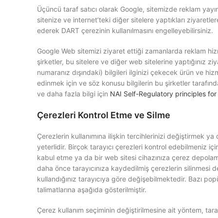
Üçüncü taraf satıcı olarak Google, sitemizde reklam yayınl
sitenize ve internet’teki diğer sitelere yaptıkları ziyaretl
ederek DART çerezinin kullanılmasını engelleyebilirsiniz.
Google Web sitemizi ziyaret ettiği zamanlarda reklam hiz
şirketler, bu sitelere ve diğer web sitelerine yaptığınız zi
numaranız dışındaki) bilgileri ilginizi çekecek ürün ve hiz
edinmek için ve söz konusu bilgilerin bu şirketler tarafı
ve daha fazla bilgi için
NAI Self-Regulatory principles for
Çerezleri Kontrol Etme ve Silme
Çerezlerin kullanımına ilişkin tercihlerinizi değiştirmek ya
yeterlidir. Birçok tarayıcı çerezleri kontrol edebilmeniz i
kabul etme ya da bir web sitesi cihazınıza çerez depolam
daha önce tarayıcınıza kaydedilmiş çerezlerin silinmesi d
kullandığınız tarayıcıya göre değişebilmektedir. Bazı popü
talimatlarına aşağıda gösterilmiştir.
Çerez kullanım seçiminin değiştirilmesine ait yöntem, taray