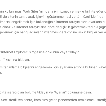
erin kullanılması Web Sitesi’nin daha iyi hizmet vermekle birlikte eğer d
kdirde sitenin tam olarak işlevini gösterememesi ve tüm özelliklerinden
asını engellemek için kullandığınız internet tarayıcınızın ayarlarınızı
z cihaz ve internet tarayıcısına göre değişiklik göstermektedir. Aşağıd
gellemek için hangi adımların izlenmesi gerektiğine ilişkin bilgiler yer 
Internet Explorer” simgesine dokunun veya tıklayın.
i” kısmına tıklayın.
m tanımlama bilgilerini engellemek için ayarların altında bulunan kaydı
n.
kta işareti olan bölüme tıklayın ve “Ayarlar” bölümüne gelin.
 Seç” dedikten sonra, karşınıza gelen pencereden temizlemek istediğ