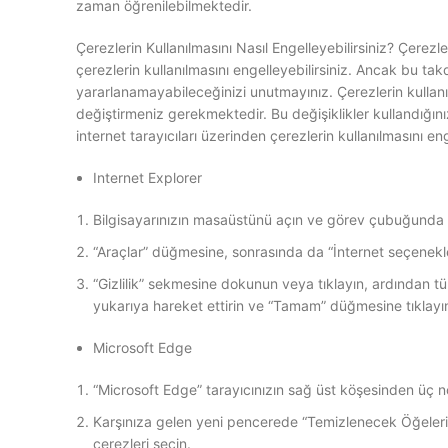
zaman öğrenilebilmektedir.
Çerezlerin Kullanılmasını Nasıl Engelleyebilirsiniz? Çerezl
çerezlerin kullanılmasını engelleyebilirsiniz. Ancak bu ta
yararlanamayabileceğinizi unutmayınız. Çerezlerin kullanılm
değiştirmeniz gerekmektedir. Bu değişiklikler kullandığını
internet tarayıcıları üzerinden çerezlerin kullanılmasını en
Internet Explorer
Bilgisayarınızın masaüstünü açın ve görev çubuğunda “
“Araçlar” düğmesine, sonrasında da “İnternet seçenekler
“Gizlilik” sekmesine dokunun veya tıklayın, ardından tü
yukarıya hareket ettirin ve “Tamam” düğmesine tıklayı
Microsoft Edge
“Microsoft Edge” tarayıcınızın sağ üst köşesinden üç no
Karşınıza gelen yeni pencerede “Temizlenecek Öğeleri
çerezleri seçin.