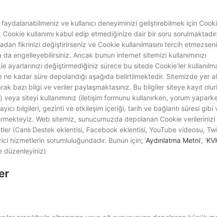
 faydalanabilmeniz ve kullanıcı deneyiminizi geliştirebilmek için Cook
, Cookie kullanımı kabul edip etmediğinize dair bir soru sorulmaktadır.
adan fikrinizi değiştirirseniz ve Cookie kullanılmasını tercih etmezsen
a da engelleyebilirsiniz. Ancak bunun internet sitemizi kullanımınızı
kie ayarlarınızı değiştirmediğiniz sürece bu sitede Cookie’ler kullanıl
e ne kadar süre depolandığı aşağıda belirtilmektedir. Sitemizde yer a
rak bazı bilgi ve veriler paylaşmaktasınız. Bu bilgiler siteye kayıt olu
ibi) veya siteyi kullanımınız (iletişim formunu kullanırken, yorum yapark
cı bilgileri, gezinti ve etkileşim içeriği, tarih ve bağlantı süresi gibi v
ermekteyiz. Web sitemiz, sunucumuzda depolanan Cookie verilerinizi 
etler (Canlı Destek eklentisi, Facebook eklentisi, YouTube videosu, Twi
rici hizmetlerin sorumluluğundadır. Bunun için; ‘
Aydınlatma Metni
‘, ‘
KV
e düzenleyiniz)
er