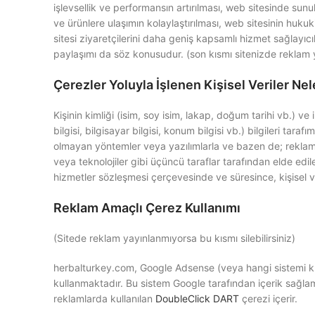
işlevsellik ve performansın artırılması, web sitesinde sunul
ve ürünlere ulaşımın kolaylaştırılması, web sitesinin hukuk
sitesi ziyaretçilerini daha geniş kapsamlı hizmet sağlayıcı
paylaşımı da söz konusudur. (son kısmı sitenizde reklam ya
Çerezler Yoluyla İşlenen Kişisel Veriler Nel
Kişinin kimliği (isim, soy isim, lakap, doğum tarihi vb.) ve
bilgisi, bilgisayar bilgisi, konum bilgisi vb.) bilgileri ta
olmayan yöntemler veya yazılımlarla ve bazen de; reklam ağla
veya teknolojiler gibi üçüncü taraflar tarafından elde ed
hizmetler sözleşmesi çerçevesinde ve süresince, kişisel ve
Reklam Amaçlı Çerez Kullanımı
(Sitede reklam yayınlanmıyorsa bu kısmı silebilirsiniz)
herbalturkey.com, Google Adsense (veya hangi sistemi kulla
kullanmaktadır. Bu sistem Google tarafından içerik sağla
reklamlarda kullanılan
DoubleClick DART
çerezi içerir.