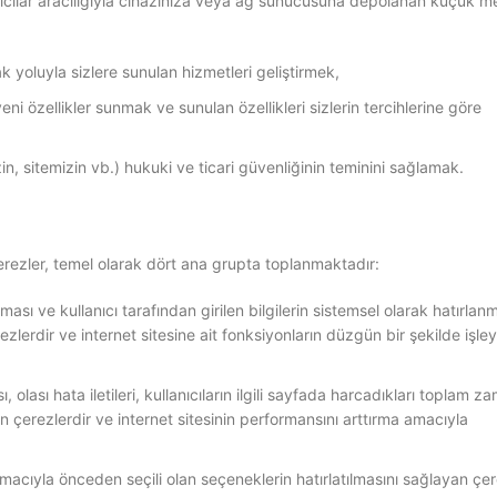
rayıcılar aracılığıyla cihazınıza veya ağ sunucusuna depolanan küçük me
ak yoluyla sizlere sunulan hizmetleri geliştirmek,
yeni özellikler sunmak ve sunulan özellikleri sizlerin tercihlerine göre
zin, sitemizin vb.) hukuki ve ticari güvenliğinin teminini sağlamak.
erezler, temel olarak dört ana grupta toplanmaktadır:
ması ve kullanıcı tarafından girilen bilgilerin sistemsel olarak hatırlanm
zlerdir ve internet sitesine ait fonksiyonların düzgün bir şekilde işle
olası hata iletileri, kullanıcıların ilgili sayfada harcadıkları toplam za
yan çerezlerdir ve internet sitesinin performansını arttırma amacıyla
macıyla önceden seçili olan seçeneklerin hatırlatılmasını sağlayan çer