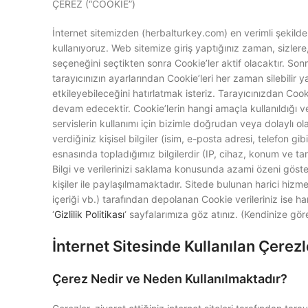
ÇEREZ (“COOKIE”)
İnternet sitemizden (herbalturkey.com) en verimli şekilde
kullanıyoruz. Web sitemize giriş yaptığınız zaman, sizlere
seçeneğini seçtikten sonra Cookie’ler aktif olacaktır. Sonr
tarayıcınızın ayarlarından Cookie’leri her zaman silebilir y
etkileyebileceğini hatırlatmak isteriz. Tarayıcınızdan Coo
devam edecektir. Cookie’lerin hangi amaçla kullanıldığı v
servislerin kullanımı için bizimle doğrudan veya dolaylı ola
verdiğiniz kişisel bilgiler (isim, e-posta adresi, telefon g
esnasında topladığımız bilgilerdir (IP, cihaz, konum ve tarayı
Bilgi ve verilerinizi saklama konusunda azami özeni göst
kişiler ile paylaşılmamaktadır. Sitede bulunan harici hizm
içeriği vb.) tarafından depolanan Cookie verileriniz ise ha
‘
Gizlilik Politikası
‘ sayfalarımıza göz atınız. (Kendinize gör
İnternet Sitesinde Kullanılan Çerezl
Çerez Nedir ve Neden Kullanılmaktadır?