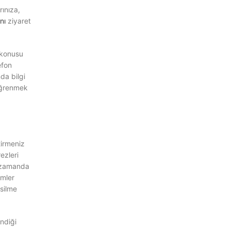
rınıza,
nı
ziyaret
 konusu
efon
da bilgi
 öğrenmek
tirmeniz
ezleri
ı zamanda
emler
 silme
endiği