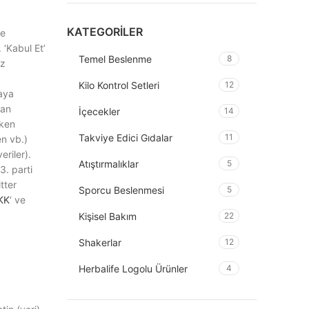
KATEGORILER
ie
 ‘Kabul Et’
Temel Beslenme
8
iz
Kilo Kontrol Setleri
12
maya
lan
İçecekler
14
rken
Takviye Edici Gıdalar
11
en vb.)
eriler).
Atıştırmalıklar
5
3. parti
tter
Sporcu Beslenmesi
5
KK
‘ ve
Kişisel Bakım
22
Shakerlar
12
Herbalife Logolu Ürünler
4