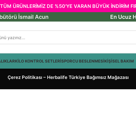
TÜM ÜRÜNLERİMİZ DE %50'YE VARAN BÜYÜK İNDİRİM FIRS
ibütörü İsmail Acun
En Ucuz H
ALIKLAR
KİLO KONTROL SETLERİ
SPORCU BESLENMESİ
KİŞİSEL BAKIM
Çerez Politikası – Herbalife Türkiye Bağımsız Mağazası