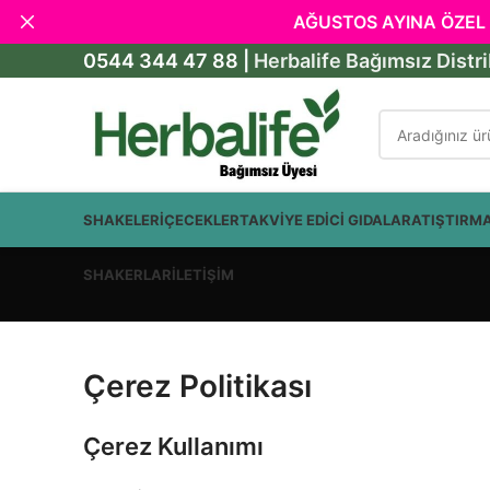
AĞUSTOS AYINA ÖZEL 
0544 344 47 88 |
Herbalife Bağımsız Distr
SHAKELER
İÇECEKLER
TAKVİYE EDİCİ GIDALAR
ATIŞTIRM
SHAKERLAR
İLETİŞİM
Çerez Politikası
Çerez Kullanımı