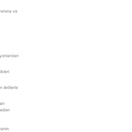
anımına ve
iyonlardan
ikleri
iletilerle
arı
z eden
sinin