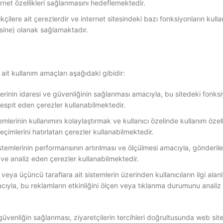
ernet özellikleri sağlanmasını hedeflemektedir.
ilere ait çerezlerdir ve internet sitesindeki bazı fonksiyonların kull
sine) olanak sağlamaktadır.
ait kullanım amaçları aşağıdaki gibidir:
erinin idaresi ve güvenliğinin sağlanması amacıyla, bu sitedeki fonks
espit eden çerezler kullanabilmektedir.
mlerinin kullanımını kolaylaştırmak ve kullanıcı özelinde kullanım özell
eçimlerini hatırlatan çerezler kullanabilmektedir.
emlerinin performansının artırılması ve ölçülmesi amacıyla, gönderilen 
n ve analiz eden çerezler kullanabilmektedir.
ya üçüncü taraflara ait sistemlerin üzerinden kullanıcıların ilgi alanl
acıyla, bu reklamların etkinliğini ölçen veya tıklanma durumunu anali
güvenliğin sağlanması, ziyaretçilerin tercihleri doğrultusunda web site