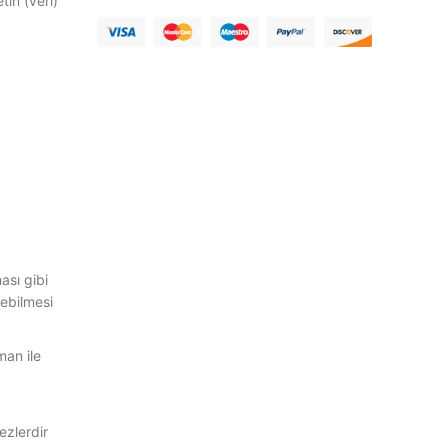
tin (veri)
ası gibi
yebilmesi
man ile
ezlerdir