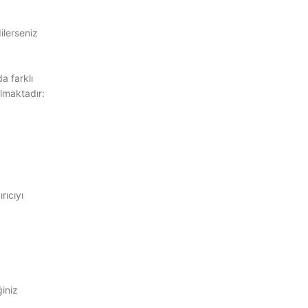
ilerseniz
a farklı
almaktadır:
rıcıyı
iniz