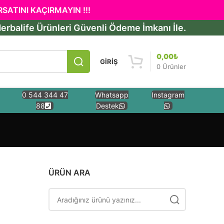
ATINI KAÇIRMAYIN !!!
erbalife Ürünleri Güvenli Ödeme İmkanı İle.
0,00
₺
GIRIŞ
0
Ürünler
0 544 344 47
Whatsapp
Instagram
88
Destek
ÜRÜN ARA