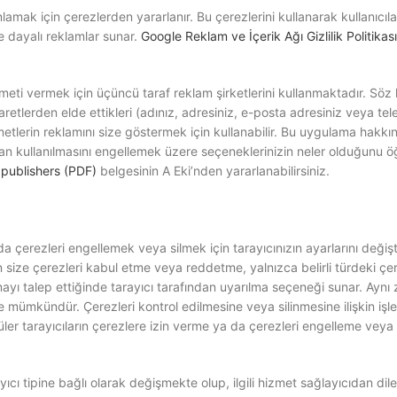
amak için çerezlerden yararlanır. Bu çerezlerini kullanarak kullanıcıla
ere dayalı reklamlar sunar.
Google Reklam ve İçerik Ağı Gizlilik Politikası
meti vermek için üçüncü taraf reklam şirketlerini kullanmaktadır. Söz
yaretlerden elde ettikleri (adınız, adresiniz, e-posta adresiniz veya tel
metlerin reklamını size göstermek için kullanabilir. Bu uygulama hakkın
ndan kullanılmasını engellemek üzere seçeneklerinizin neler olduğunu
 publishers (PDF)
belgesinin A Eki’nden yararlanabilirsiniz.
 da çerezleri engellemek veya silmek için tarayıcınızın ayarlarını değiş
çin size çerezleri kabul etme veya reddetme, yalnızca belirli türdeki çer
ayı talep ettiğinde tarayıcı tarafından uyarılma seçeneği sunar. Ayn
e mümkündür. Çerezleri kontrol edilmesine veya silinmesine ilişkin işl
ler tarayıcıların çerezlere izin verme ya da çerezleri engelleme veya
ıcı tipine bağlı olarak değişmekte olup, ilgili hizmet sağlayıcıdan dil